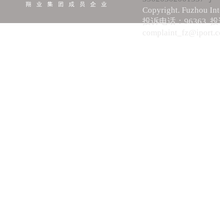
Copyright. Fuzhou Int
投诉电话：96363 
complaint_fz@iport.